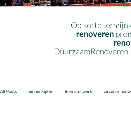
Op korte termijn 
renoveren
prom
reno
DuurzaamRenoveren.nu’s
All Posts
binnenkijken
leemstucwerk
circulair bou
interieur
cijfers