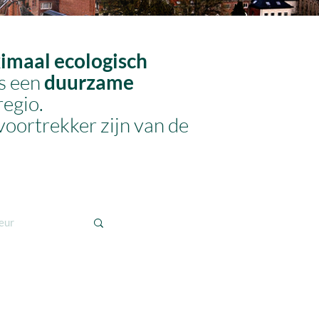
imaal ecologisch
is een
duurzame
regio.
voortrekker zijn van de
eur