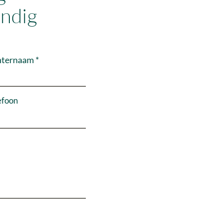
ndig
hternaam
efoon