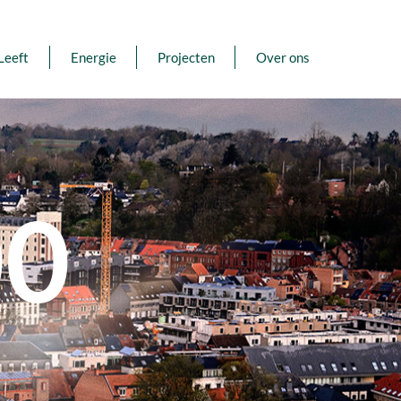
Leeft
Energie
Projecten
Over ons
00