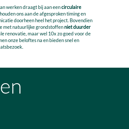
an werken draagt bij aan een
circulaire
j houden ons aan de afgesproken timing en
catie doorheen heel het project. Bovendien
ie met natuurlijke grondstoffen
niet duurder
le renovatie, maar wel 10x zo goed voor de
men onze beloftes na en bieden snel en
laatsbezoek.
 en