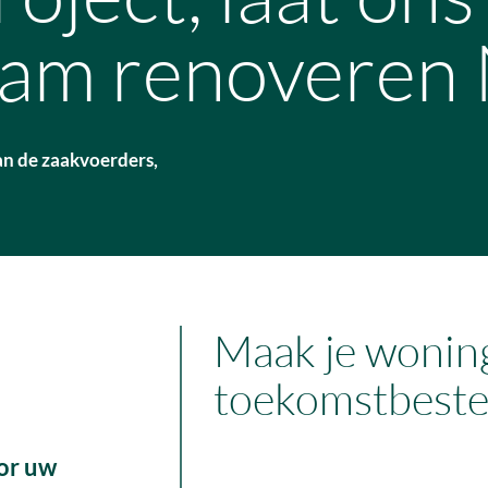
am renoveren
an de zaakvoerders,
Maak je wonin
toekomstbeste
or uw