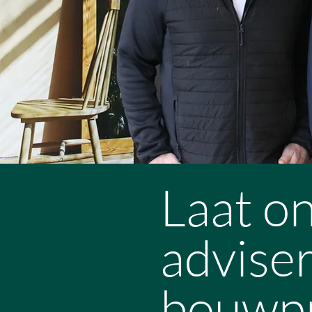
Laat on
advise
bouwpro