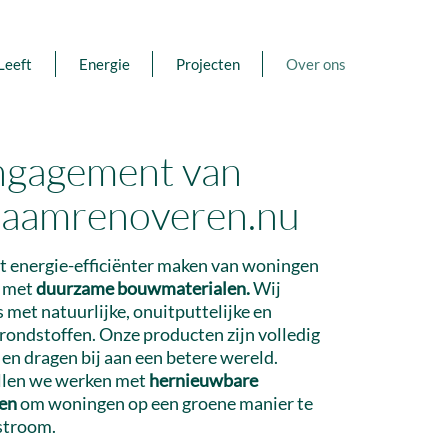
Leeft
Energie
Projecten
Over ons
ngagement van
aamrenoveren.nu
het energie-efficiënter maken van woningen
 met
d
uu
rz
ame bouwmaterialen
.
Wij
 met natuurlijke, onuitp
uttelijke en
grondstoffen. Onze producten zijn volledig
 en dragen bij aan een betere wereld.
llen we werken met
hernieuwbare
en
om woningen op een groene manier te
stroom.