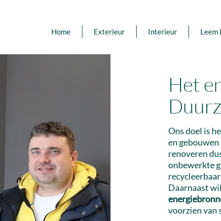
Home
Exterieur
Interieur
Leem 
Het e
Duurz
O
ns doel is 
en gebouwen
renoveren dus
onbewe
rkte 
recycleerbaar
Daarnaast wi
energiebronn
voorzien van 