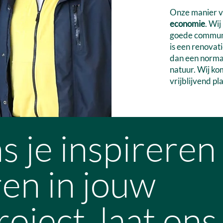
Onze manier v
economie
. Wi
goede communi
is een renovat
dan een norma
natuur. Wij ko
vrijblijvend p
s je inspireren
ren in jouw
ject, laat ons