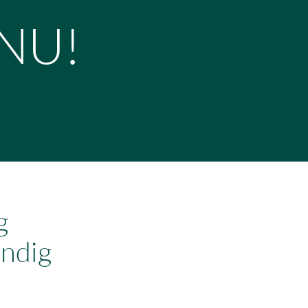
 NU!
g
ndig